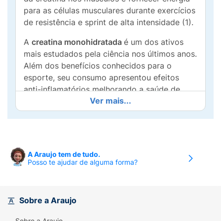
para as células musculares durante exercícios
de resistência e sprint de alta intensidade (1).
A
creatina monohidratada
é um dos ativos
mais estudados pela ciência nos últimos anos.
Além dos benefícios conhecidos para o
esporte, seu consumo apresentou efeitos
anti-inflamatórios melhorando a saúde de
Ver mais...
forma geral e a melhoria da performance
cerebral por atuar como neuroprotetora,
diminuindo a demanda cerebral por oxigênio
(2).
A Araujo tem de tudo.
A CREATINE™ da BLACKSKULL USA™ é um
Posso te ajudar de alguma forma?
produto composto 100% por creatina
monoidratada que irá fornecer mais energia
para melhorar o desempenho físico durante
Sobre a Araujo
exercícios repetidos de curta duração e alta
intensidade, contribuindo para a
hipertrofia
Sobre a Araujo