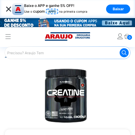
×
Baixe o APP e ganhe 5% OFF!
Baixar
cupom
Use o
APP5
na primeira compra
0
Araujo
Nutrição Saudável
Suplementos Esportivos
Cr