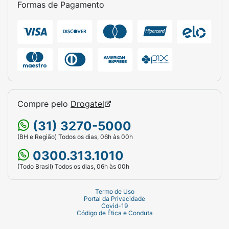
Formas de Pagamento
Adicione 1 colher de chá (aproximadamente
6g, ou conforme a orientação da tabela
nutricional) em 150ml a 200ml de água ou na
bebida de sua preferência. Misture bem com
o auxílio de uma colher ou coqueteleira até a
completa dissolução. Consuma uma vez ao
dia, preferencialmente antes ou logo após o
treino, ou conforme recomendação de um
Compre pelo
Drogatel
médico ou nutricionista.
(31) 3270-5000
Ficha Técnica:
(BH e Região) Todos os dias, 06h às 00h
0300.313.1010
Marca:
Black Skull Heavy Sports Nutrition®
(Todo Brasil) Todos os dias, 06h às 00h
Linha:
Caveira Preta Series™
Termo de Uso
Produto:
Creatine Turbo™ Refil (Suplemento
Portal da Privacidade
Covid-19
Alimentar de Creatina em Pó)
Código de Ética e Conduta
Tipo de Creatina:
Monohidratada de Rápida