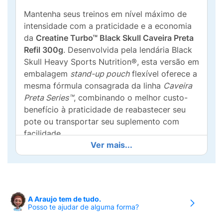
Mantenha seus treinos em nível máximo de
intensidade com a praticidade e a economia
da
Creatine Turbo™ Black Skull Caveira Preta
Refil 300g
. Desenvolvida pela lendária Black
Skull Heavy Sports Nutrition®, esta versão em
embalagem
stand-up pouch
flexível oferece a
mesma fórmula consagrada da linha
Caveira
Preta Series™
, combinando o melhor custo-
benefício à praticidade de reabastecer seu
pote ou transportar seu suplemento com
facilidade.
Ver mais...
Rápida absorção, energia muscular contínua
e embalagem refil conveniente:
O grande
segredo da
Creatine Turbo™
está na sua
tecnologia de absorção acelerada (
Hardcore
A Araujo tem de tudo.
Fast Absorption
). A fórmula une a
Creatina
Posso te ajudar de alguma forma?
Monohidratada
a um veículo de carboidrato