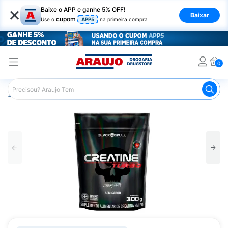
×
Baixe o APP e ganhe 5% OFF!
Baixar
cupom
Use o
APP5
na primeira compra
0
Araujo
Nutrição Saudável
Suplementos Esportivos
Cr