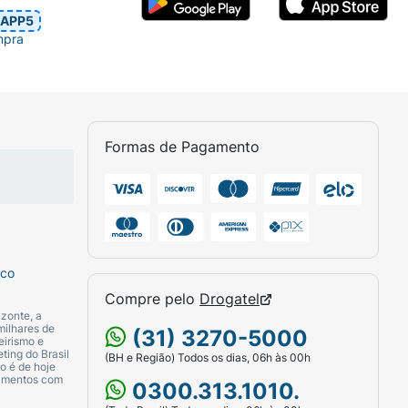
APP5
mpra
Formas de Pagamento
sco
Compre pelo
Drogatel
zonte, a
milhares de
(31) 3270-5000
eirismo e
ting do Brasil
(BH e Região) Todos os dias, 06h às 00h
o é de hoje
camentos com
0300.313.1010.