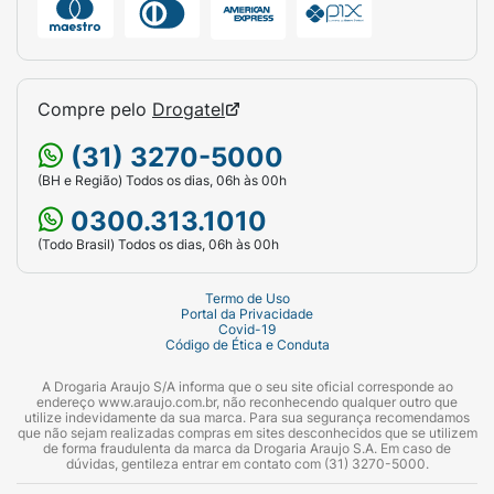
RECOMENDAÇÃO DIÁRIA DE CONSUMO
INDICADA NA EMBALAGEM.” “MANTENHA
FORA DO ALCANCE DE CRIANÇAS.”
Compre pelo
Drogatel
(31) 3270-5000
(BH e Região) Todos os dias, 06h às 00h
0300.313.1010
(Todo Brasil) Todos os dias, 06h às 00h
Termo de Uso
Portal da Privacidade
Covid-19
Código de Ética e Conduta
A Drogaria Araujo S/A informa que o seu site oficial corresponde ao
endereço www.araujo.com.br, não reconhecendo qualquer outro que
utilize indevidamente da sua marca. Para sua segurança recomendamos
que não sejam realizadas compras em sites desconhecidos que se utilizem
de forma fraudulenta da marca da Drogaria Araujo S.A. Em caso de
dúvidas, gentileza entrar em contato com (31) 3270-5000.