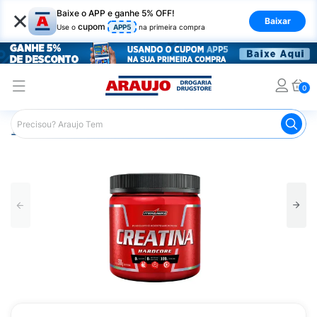
×
Baixe o APP e ganhe 5% OFF!
Baixar
cupom
Use o
APP5
na primeira compra
0
Araujo
Nutrição Saudável
Suplementos Esportivos
Cr