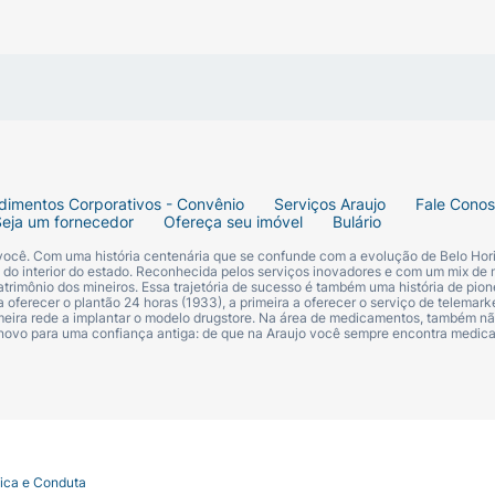
dimentos Corporativos - Convênio
Serviços Araujo
Fale Cono
Seja um fornecedor
Ofereça seu imóvel
Bulário
 você. Com uma história centenária que se confunde com a evolução de Belo Hori
s do interior do estado. Reconhecida pelos serviços inovadores e com um mix de 
trimônio dos mineiros. Essa trajetória de sucesso é também uma história de pion
 oferecer o plantão 24 horas (1933), a primeira a oferecer o serviço de telemarke
primeira rede a implantar o modelo drugstore. Na área de medicamentos, também nã
 novo para uma confiança antiga: de que na Araujo você sempre encontra medi
tica e Conduta