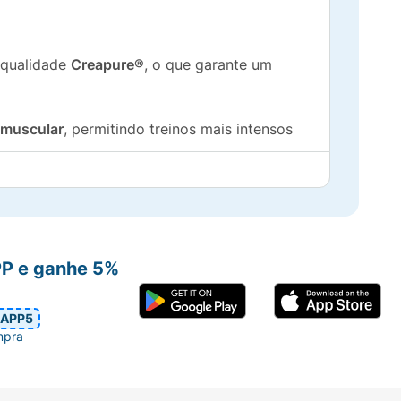
 qualidade
Creapure®
, o que garante um
 muscular
, permitindo treinos mais intensos
ssa magra.
.
PP e ganhe 5%
APP5
hidratada Parmalat EnergyFit Creapure®
!
mpra