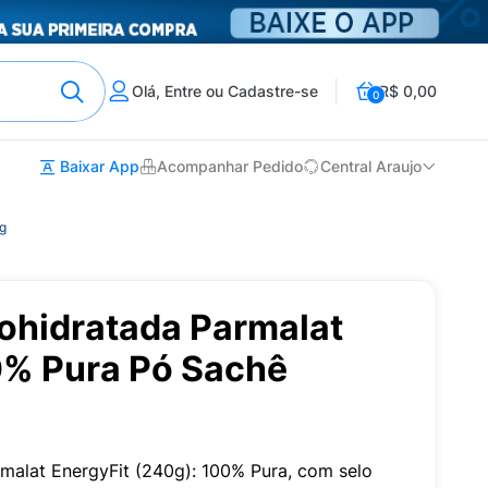
Olá, Entre ou Cadastre-se
R$ 0,00
0
Baixar App
Acompanhar Pedido
Central Araujo
g
ohidratada Parmalat
0% Pura Pó Sachê
malat EnergyFit (240g): 100% Pura, com selo