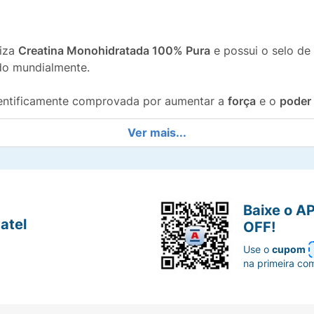
liza
Creatina Monohidratada 100% Pura
e possui o selo de
do mundialmente.
ientificamente comprovada por aumentar a
força
e o
poder
Ver mais...
umento do
volume muscular
e contribui para o ganho de ma
40g
, fácil de dissolver em água, sucos ou
shakes
proteicos
Baixe o A
 da Parmalat focada em nutrição esportiva e bem-estar.
atel
OFF!
Use o
cupom
vos de treino com a pureza e a confiança da
Creatina Mono
na primeira co