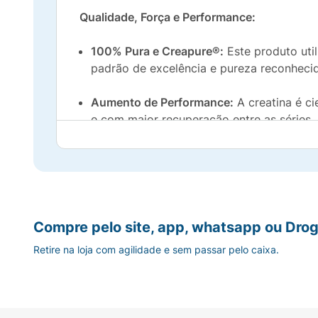
Qualidade, Força e Performance:
100% Pura e Creapure®:
Este produto uti
padrão de excelência e pureza reconheci
Aumento de Performance:
A creatina é c
e com maior recuperação entre as séries.
Ganho de Massa Muscular:
Auxilia no a
Fácil de Misturar:
Suplemento em pó de
2
Linha EnergyFit:
Integrante da nova linha
Compre pelo site, app, whatsapp ou Drog
Retire na loja com agilidade e sem passar pelo caixa.
Maximize sua energia e alcance seus objeti
Ingredientes :