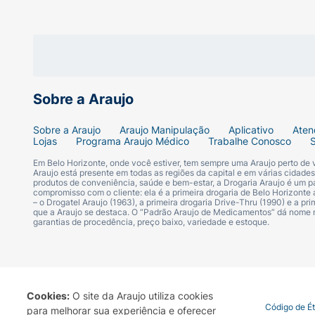
Creatina monohidratada.
Alérgicos:
Contém Glúten* :
Sobre a Araujo
Contém
Sobre a Araujo
Araujo Manipulação
Aplicativo
Aten
Aromatizante* :
Lojas
Programa Araujo Médico
Trabalhe Conosco
Em Belo Horizonte, onde você estiver, tem sempre uma Araujo perto de
Não Contém
Araujo está presente em todas as regiões da capital e em várias cidade
produtos de conveniência, saúde e bem-estar, a Drogaria Araujo é um pa
compromisso com o cliente: ela é a primeira drogaria de Belo Horizonte a
– o Drogatel Araujo (1963), a primeira drogaria Drive-Thru (1990) e a 
Contém Aveia :
que a Araujo se destaca. O “Padrão Araujo de Medicamentos” dá nome
garantias de procedência, preço baixo, variedade e estoque.
Pode Conter
Contém Cevada :
Cookies:
O site da Araujo utiliza cookies
Termo de Uso
Portal da Privacidade
Covid-19
Código de É
Pode Conter
para melhorar sua experiência e oferecer