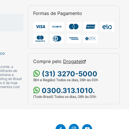
Formas de Pagamento
sco
Compre pelo
Drogatel
zonte, a
milhares de
(31) 3270-5000
eirismo e
ting do Brasil
(BH e Região) Todos os dias, 06h às 00h
o é de hoje
camentos com
0300.313.1010.
(Todo Brasil) Todos os dias, 06h às 00h