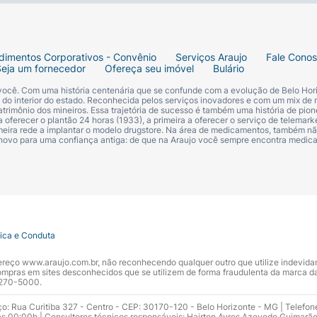
dimentos Corporativos - Convênio
Serviços Araujo
Fale Cono
Seja um fornecedor
Ofereça seu imóvel
Bulário
 você. Com uma história centenária que se confunde com a evolução de Belo Hori
s do interior do estado. Reconhecida pelos serviços inovadores e com um mix de 
trimônio dos mineiros. Essa trajetória de sucesso é também uma história de pion
 oferecer o plantão 24 horas (1933), a primeira a oferecer o serviço de telemarke
primeira rede a implantar o modelo drugstore. Na área de medicamentos, também nã
 novo para uma confiança antiga: de que na Araujo você sempre encontra medi
tica e Conduta
ndereço www.araujo.com.br, não reconhecendo qualquer outro que utilize indevid
pras em sites desconhecidos que se utilizem de forma fraudulenta da marca d
 3270-5000.
ço: Rua Curitiba 327 - Centro - CEP: 30170-120 - Belo Horizonte - MG | Telefon
s 00:00h | Consultores técnicos responsáveis: Hairton Ayres Azevedo Guimarã