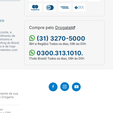
sco
Compre pelo
Drogatel
zonte, a
milhares de
(31) 3270-5000
eirismo e
ting do Brasil
(BH e Região) Todos os dias, 06h às 00h
o é de hoje
camentos com
0300.313.1010.
(Todo Brasil) Todos os dias, 06h às 00h
amente da sua
a Drogaria
es:
es – CRF