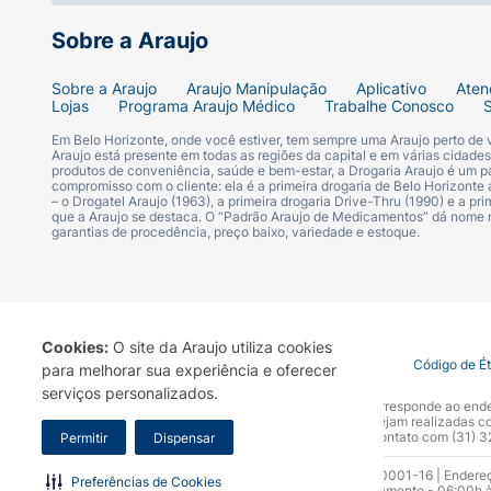
Sobre a Araujo
Sobre a Araujo
Araujo Manipulação
Aplicativo
Aten
Lojas
Programa Araujo Médico
Trabalhe Conosco
Em Belo Horizonte, onde você estiver, tem sempre uma Araujo perto de
Araujo está presente em todas as regiões da capital e em várias cidade
produtos de conveniência, saúde e bem-estar, a Drogaria Araujo é um pa
compromisso com o cliente: ela é a primeira drogaria de Belo Horizonte a
– o Drogatel Araujo (1963), a primeira drogaria Drive-Thru (1990) e a 
que a Araujo se destaca. O “Padrão Araujo de Medicamentos” dá nome
garantias de procedência, preço baixo, variedade e estoque.
Cookies:
O site da Araujo utiliza cookies
Termo de Uso
Portal da Privacidade
Covid-19
Código de É
para melhorar sua experiência e oferecer
serviços personalizados.
A Drogaria Araujo S/A informa que o seu site oficial corresponde ao e
marca. Para sua segurança recomendamos que não sejam realizadas com
Araujo S.A. Em caso de dúvidas, gentileza entrar em contato com (31)
Permitir
Dispensar
Razão Social: Drogaria Araujo S.A | CNPJ: 17.256.512.0001-16 | Endere
Preferências de Cookies
0300.313.1010 e (31) 3270-5000 Horário de funcionamento - 06:00h à