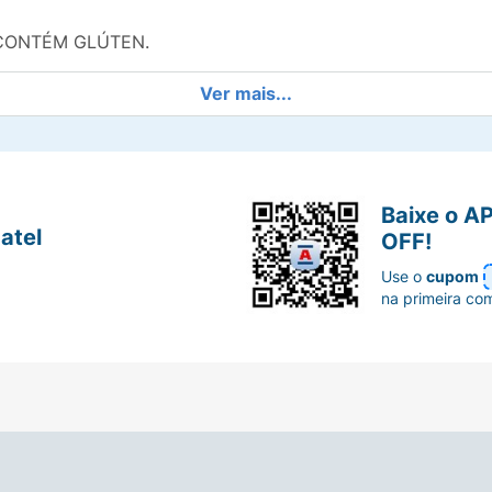
O CONTÉM GLÚTEN.
Ver mais...
Baixe o A
atel
OFF!
Use o
cupom
na primeira co