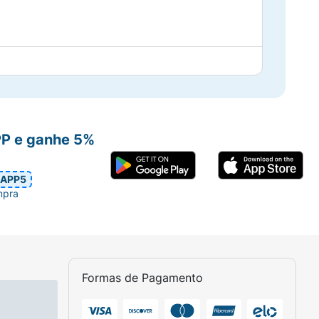
PP e ganhe 5%
APP5
mpra
Formas de Pagamento