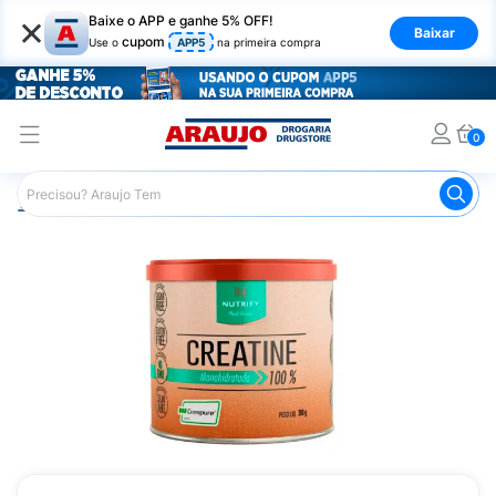
×
Baixe o APP e ganhe 5% OFF!
Baixar
cupom
Use o
APP5
na primeira compra
0
Araujo
Nutrição Saudável
Suplementos Esportivos
Cr