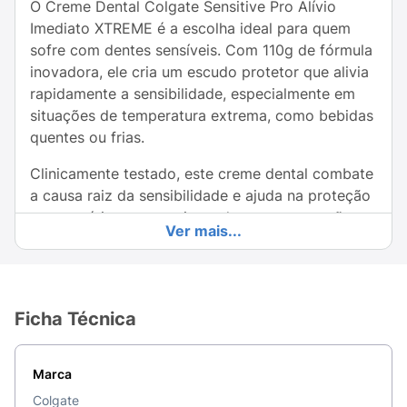
O Creme Dental Colgate Sensitive Pro Alívio
Imediato XTREME é a escolha ideal para quem
sofre com dentes sensíveis. Com 110g de fórmula
inovadora, ele cria um escudo protetor que alivia
rapidamente a sensibilidade, especialmente em
situações de temperatura extrema, como bebidas
quentes ou frias.
Clinicamente testado, este creme dental combate
a causa raiz da sensibilidade e ajuda na proteção
contra cáries, proporcionando uma escovação
Ver mais...
eficaz e segura. Além disso, seu frescor
refrescante garante uma sensação de boca limpa
e limpa. Experimente e sinta a diferença na sua
rotina de higiene bucal!
Ficha Técnica
Total Original Mint
Marca
O Creme Dental Colgate Total Original Mint
oferece proteção completa para sua boca. Com
Colgate