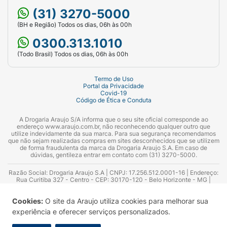
(31) 3270-5000
Xtreme:
carbonato de cálcio, água, sorbitol,
(BH e Região) Todos os dias, 06h às 00h
bicarbonato de arginina, aroma, laurilsulfato de
0300.313.1010
sódio, monofluorfosfato de sódio, carmelose
(Todo Brasil) Todos os dias, 06h às 00h
sódica, bicarbonato de sódio, pirofosfato
tetrassódico, dióxido de titânio (ci 77891),
Termo de Uso
sacarina sódica, álcool benzílico, dióxido de
Portal da Privacidade
silício, goma xantana, corante azul 74160,
Covid-19
Código de Ética e Conduta
vermelho 30, eugenol.
A Drogaria Araujo S/A informa que o seu site oficial corresponde ao
Contém monofluorfosfato de sódio (1450ppm de
endereço www.araujo.com.br, não reconhecendo qualquer outro que
utilize indevidamente da sua marca. Para sua segurança recomendamos
flúor).
que não sejam realizadas compras em sites desconhecidos que se utilizem
de forma fraudulenta da marca da Drogaria Araujo S.A. Em caso de
dúvidas, gentileza entrar em contato com (31) 3270-5000.
Razão Social: Drogaria Araujo S.A | CNPJ: 17.256.512.0001-16 | Endereço:
Rua Curitiba 327 - Centro - CEP: 30170-120 - Belo Horizonte - MG |
Telefones: 0300.313.1010 e (31) 3270-5000 Horário de funcionamento -
06:00h às 00:00h | Consultores técnicos responsáveis: Hairton Ayres
Cookies:
O site da Araujo utiliza cookies para melhorar sua
Azevedo Guimarães – CRF 10.965 | Yasmin Silva Alvarenga – CRF 52.584 -
Consultor substituto: Thiago Aguiar Pinheiro - CRF Nº 13.748. Alvará
experiência e oferecer serviços personalizados.
Sanitário: 2025020713 | Autorização de Funcionamento da Empresa (AFE):
7.16355-1