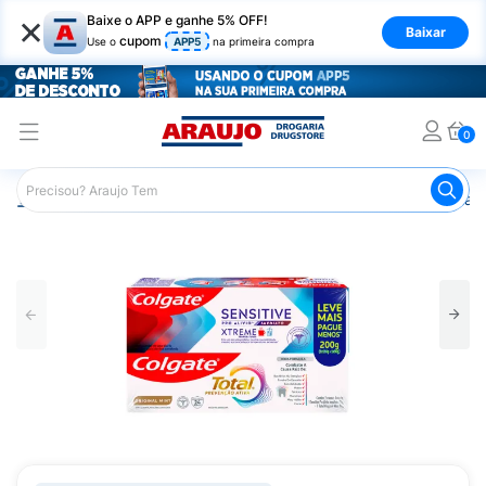
×
Baixe o APP e ganhe 5% OFF!
Baixar
cupom
Use o
APP5
na primeira compra
0
Araujo
Nutrição Saudável
Alimentos Naturais
Pasta 