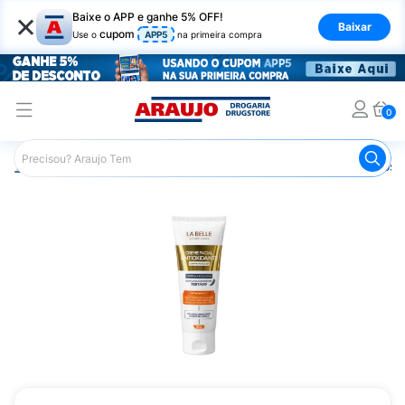
×
Baixe o APP e ganhe 5% OFF!
Baixar
cupom
Use o
APP5
na primeira compra
0
Araujo
Dermocosméticos
Dermocosméticos para o Rost