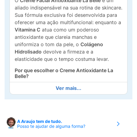
O
Creme Facial Antioxidante La Belle
é um
aliado indispensável na sua rotina de skincare.
Sua fórmula exclusiva foi desenvolvida para
oferecer uma ação multifuncional: enquanto a
Vitamina C
atua como um poderoso
antioxidante que clareia manchas e
uniformiza o tom da pele, o
Colágeno
Hidrolisado
devolve a firmeza e a
elasticidade que o tempo costuma levar.
Por que escolher o Creme Antioxidante La
Belle?
Ação Anti-idade:
Reduz visivelmente as
Ver mais...
linhas de expressão e protege contra o
envelhecimento precoce causado por
fatores externos.
A Araujo tem de tudo.
Escudo Protetor:
Contém filtro solar para
Posso te ajudar de alguma forma?
proteger seu rosto durante o dia a dia e
combate os radicais livres com o poder do