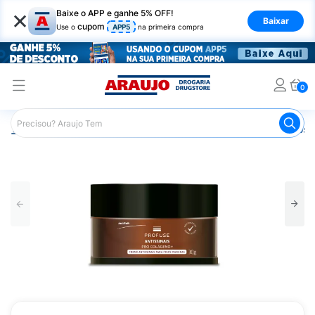
×
Baixe o APP e ganhe 5% OFF!
Baixar
cupom
Use o
APP5
na primeira compra
0
Araujo
Dermocosméticos
Dermocosméticos para o Rost