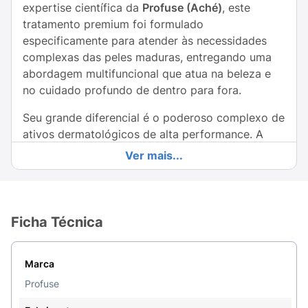
expertise científica da
Profuse (Aché)
, este
tratamento premium foi formulado
especificamente para atender às necessidades
complexas das peles maduras, entregando uma
abordagem multifuncional que atua na beleza e
no cuidado profundo de dentro para fora.
Seu grande diferencial é o poderoso complexo de
ativos dermatológicos de alta performance. A
fórmula combina o inovador
Feminage
ao
Ver mais...
Peptídeo Pró-colágeno
e à
Niacinamida
, atuando
diretamente no estímulo e na proteção das
proteínas estruturais da pele. Potencializado pela
união do
Ácido Hialurônico com o Silício
Ficha Técnica
Orgânico
, o creme promove um notável
efeito
preenchedor e volumizador
, restaurando os
Marca
contornos faciais perdidos com o tempo. Com o
uso contínuo, ele melhora significativamente a
Profuse
firmeza e a elasticidade cutânea, além de reduzir