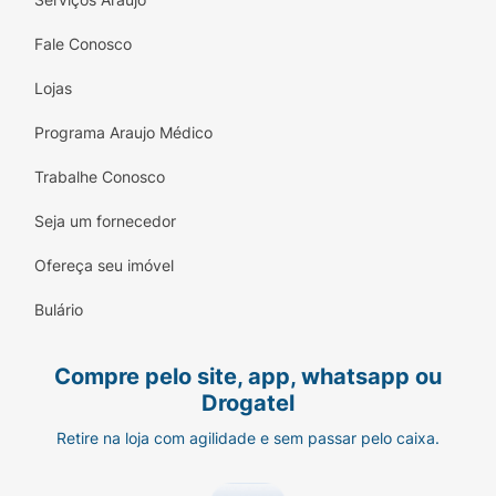
Pró-colágeno e Niacinamida.
Fale Conosco
Nutrição e Cuidado Profundo:
Lojas
Dermatologicamente testado, proporciona uma
hidratação restauradora que fortalece a
Programa Araujo Médico
barreira de proteção da pele.
Trabalhe Conosco
Sugestão de Uso:
Seja um fornecedor
À noite, após a higienização completa da pele,
aplique uma quantidade adequada do Creme
Ofereça seu imóvel
Profuse Antissinais Pró Colágeno+ sobre o rosto
Bulário
e o pescoço. Espalhe com movimentos suaves e
ascendentes (de baixo para cima e de dentro
para fora) até que o produto seja totalmente
Compre pelo site, app, whatsapp ou
absorvido.
Drogatel
Ficha Técnica:
Retire na loja com agilidade e sem passar pelo caixa.
Marca:
Profuse (Aché Laboratórios).