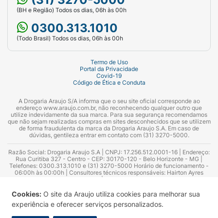
(BH e Região) Todos os dias, 06h às 00h
0300.313.1010
(Todo Brasil) Todos os dias, 06h às 00h
Termo de Uso
Portal da Privacidade
Covid-19
Código de Ética e Conduta
A Drogaria Araujo S/A informa que o seu site oficial corresponde ao
endereço www.araujo.com.br, não reconhecendo qualquer outro que
utilize indevidamente da sua marca. Para sua segurança recomendamos
que não sejam realizadas compras em sites desconhecidos que se utilizem
de forma fraudulenta da marca da Drogaria Araujo S.A. Em caso de
dúvidas, gentileza entrar em contato com (31) 3270-5000.
Razão Social: Drogaria Araujo S.A | CNPJ: 17.256.512.0001-16 | Endereço:
Rua Curitiba 327 - Centro - CEP: 30170-120 - Belo Horizonte - MG |
Telefones: 0300.313.1010 e (31) 3270-5000 Horário de funcionamento -
06:00h às 00:00h | Consultores técnicos responsáveis: Hairton Ayres
Azevedo Guimarães – CRF 10.965 | Yasmin Silva Alvarenga – CRF 52.584 -
Consultor substituto: Thiago Aguiar Pinheiro - CRF Nº 13.748. Alvará
Sanitário: 2025020713 | Autorização de Funcionamento da Empresa (AFE):
Cookies:
O site da Araujo utiliza cookies para melhorar sua
7.16355-1
experiência e oferecer serviços personalizados.