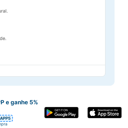
ral.
de.
PP e ganhe 5%
APP5
mpra