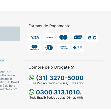
Formas de Pagamento
sco
Compre pelo
Drogatel
zonte, a
milhares de
(31) 3270-5000
eirismo e
ting do Brasil
(BH e Região) Todos os dias, 06h às 00h
o é de hoje
camentos com
0300.313.1010.
(Todo Brasil) Todos os dias, 06h às 00h