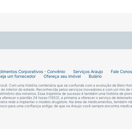
dimentos Corporativos - Convênio
Serviços Araujo
Fale Cono
Seja um fornecedor
Ofereça seu imóvel
Bulário
 você. Com uma história centenária que se confunde com a evolução de Belo Hori
s do interior do estado. Reconhecida pelos serviços inovadores e com um mix de 
trimônio dos mineiros. Essa trajetória de sucesso é também uma história de pion
 oferecer o plantão 24 horas (1933), a primeira a oferecer o serviço de telemarke
primeira rede a implantar o modelo drugstore. Na área de medicamentos, também nã
 novo para uma confiança antiga: de que na Araujo você sempre encontra medi