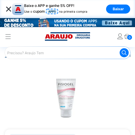
×
Baixe o APP e ganhe 5% OFF!
Baixar
cupom
Use o
APP5
na primeira compra
0
Araujo
Dermocosméticos
Dermocosméticos para as Mão