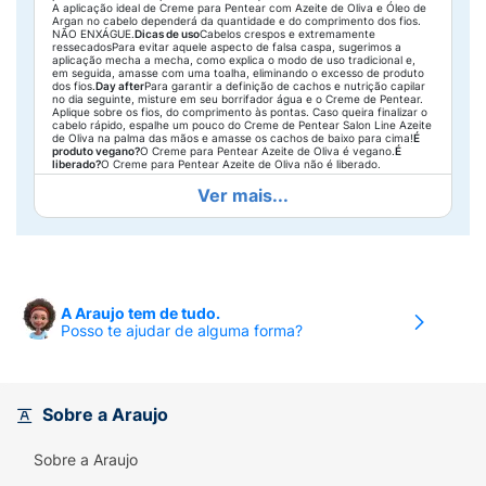
A aplicação ideal de Creme para Pentear com Azeite de Oliva e Óleo de
Argan no cabelo dependerá da quantidade e do comprimento dos fios.
NÃO ENXÁGUE.
Dicas de uso
Cabelos crespos e extremamente
ressecadosPara evitar aquele aspecto de falsa caspa, sugerimos a
aplicação mecha a mecha, como explica o modo de uso tradicional e,
em seguida, amasse com uma toalha, eliminando o excesso de produto
dos fios.
Day after
Para garantir a definição de cachos e nutrição capilar
no dia seguinte, misture em seu borrifador água e o Creme de Pentear.
Aplique sobre os fios, do comprimento às pontas. Caso queira finalizar o
cabelo rápido, espalhe um pouco do Creme de Pentear Salon Line Azeite
de Oliva na palma das mãos e amasse os cachos de baixo para cima!
É
produto vegano?
O Creme para Pentear Azeite de Oliva é vegano.
É
liberado?
O Creme para Pentear Azeite de Oliva não é liberado.
Ver mais...
A Araujo tem de tudo.
Posso te ajudar de alguma forma?
Sobre a Araujo
Sobre a Araujo