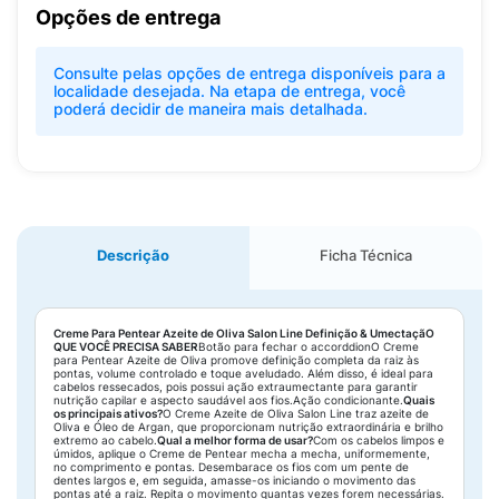
Opções de entrega
Consulte pelas opções de entrega disponíveis para a
localidade desejada. Na etapa de entrega, você
poderá decidir de maneira mais detalhada.
Descrição
Ficha Técnica
Creme Para Pentear Azeite de Oliva Salon Line Definição & Umectaçã
O
QUE VOCÊ PRECISA SABER
Botão para fechar o accorddionO Creme
para Pentear Azeite de Oliva promove definição completa da raiz às
pontas, volume controlado e toque aveludado. Além disso, é ideal para
cabelos ressecados, pois possui ação extraumectante para garantir
nutrição capilar e aspecto saudável aos fios.Ação condicionante.
Quais
os principais ativos?
O Creme Azeite de Oliva Salon Line traz azeite de
Oliva e Óleo de Argan, que proporcionam nutrição extraordinária e brilho
extremo ao cabelo.
Qual a melhor forma de usar?
Com os cabelos limpos e
úmidos, aplique o Creme de Pentear mecha a mecha, uniformemente,
no comprimento e pontas. Desembarace os fios com um pente de
dentes largos e, em seguida, amasse-os iniciando o movimento das
pontas até a raiz. Repita o movimento quantas vezes forem necessárias.