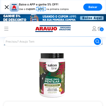
×
Baixe o APP e ganhe 5% OFF!
Baixar
cupom
Use o
APP5
na primeira compra
0
Araujo
Cabelo
Produtos Veganos e Naturais
Creme p