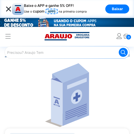
×
Baixe o APP e ganhe 5% OFF!
Baixar
cupom
Use o
APP5
na primeira compra
0
Araujo
Saúde e Bem Estar
Vitaminas e Minerais
Vitam