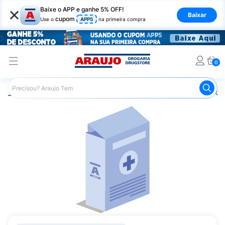
×
Baixe o APP e ganhe 5% OFF!
Baixar
cupom
Use o
APP5
na primeira compra
0
Araujo
Medicamentos
Remédios para Alergias e Infecçõ