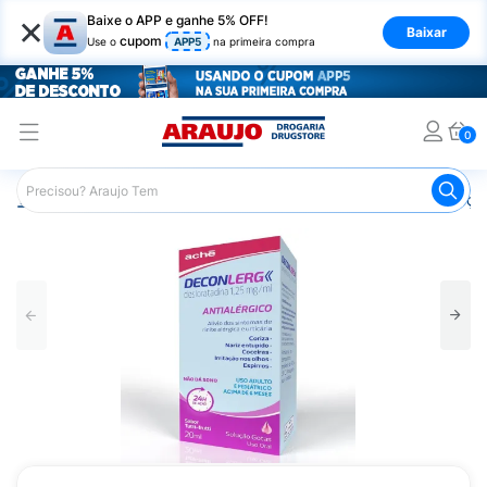
×
Baixe o APP e ganhe 5% OFF!
Baixar
cupom
Use o
APP5
na primeira compra
0
Araujo
Medicamentos
Remédios para Alergias e Infecçõ