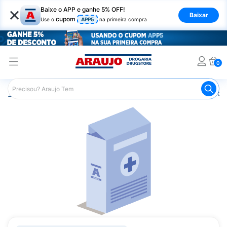
×
Baixe o APP e ganhe 5% OFF!
Baixar
cupom
Use o
APP5
na primeira compra
0
Araujo
Medicamentos
Remédios para Alergias e Infecçõ