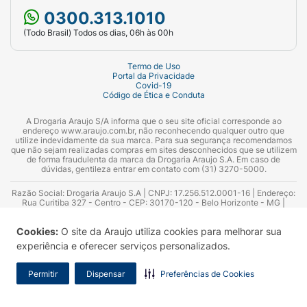
0300.313.1010
(Todo Brasil) Todos os dias, 06h às 00h
Termo de Uso
Portal da Privacidade
Covid-19
Código de Ética e Conduta
A Drogaria Araujo S/A informa que o seu site oficial corresponde ao
endereço www.araujo.com.br, não reconhecendo qualquer outro que
utilize indevidamente da sua marca. Para sua segurança recomendamos
que não sejam realizadas compras em sites desconhecidos que se utilizem
de forma fraudulenta da marca da Drogaria Araujo S.A. Em caso de
dúvidas, gentileza entrar em contato com (31) 3270-5000.
Razão Social: Drogaria Araujo S.A | CNPJ: 17.256.512.0001-16 | Endereço:
Rua Curitiba 327 - Centro - CEP: 30170-120 - Belo Horizonte - MG |
Telefones: 0300.313.1010 e (31) 3270-5000 Horário de funcionamento -
06:00h às 00:00h | Consultores técnicos responsáveis: Hairton Ayres
Cookies:
O site da Araujo utiliza cookies para melhorar sua
Azevedo Guimarães – CRF 10.965 | Yasmin Silva Alvarenga – CRF 52.584 -
Consultor substituto: Thiago Aguiar Pinheiro - CRF Nº 13.748. Alvará
experiência e oferecer serviços personalizados.
Sanitário: 2025020713 | Autorização de Funcionamento da Empresa (AFE):
7.16355-1
Permitir
Dispensar
Preferências de Cookies