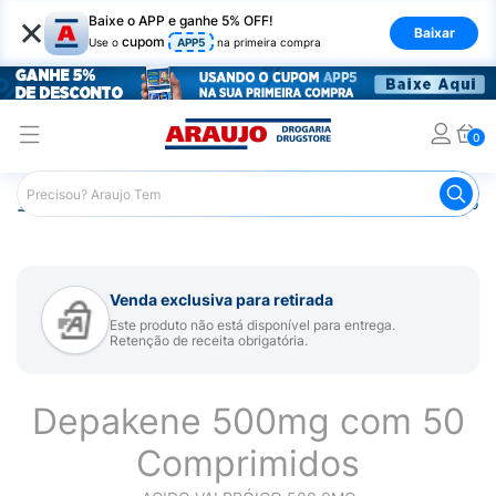
×
Baixe o APP e ganhe 5% OFF!
Baixar
cupom
Use o
APP5
na primeira compra
0
Araujo
Medicamentos
Remédio para Sistema Nervoso Ce
Venda exclusiva para retirada
Este produto não está disponível para entrega.
Retenção de receita obrigatória.
Depakene 500mg com 50
Comprimidos