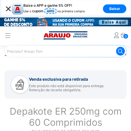
×
Baixe o APP e ganhe 5% OFF!
Baixar
cupom
Use o
APP5
na primeira compra
0
Araujo
Medicamentos
Remédio para Sistema Nervoso Ce
Venda exclusiva para retirada
Este produto não está disponível para entrega.
Retenção de receita obrigatória.
Depakote ER 250mg com
60 Comprimidos