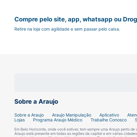
Quais são os possíveis efeitos co
Assim como qualquer medicamento, Depakote
Compre pelo site, app, whatsapp ou Drog
Reações muito comuns
Retire na loja com agilidade e sem passar pelo caixa.
Dor de cabeça;
Sonolência e tontura;
Náuseas e dor abdominal;
Fraqueza muscular (astenia).
Reações comuns
Sobre a Araujo
Vômitos, diarreia ou prisão de ventre;
Sobre a Araujo
Araujo Manipulação
Aplicativo
Aten
Lojas
Programa Araujo Médico
Trabalhe Conosco
Aumento ou diminuição do peso e do apet
Em Belo Horizonte, onde você estiver, tem sempre uma Araujo perto de
Araujo está presente em todas as regiões da capital e em várias cidade