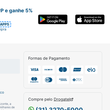
 remédio no sangue.
PP e ganhe 5%
APP5
mpra
Formas de Pagamento
sco
Compre pelo
Drogatel
zonte, a
milhares de
(31) 3270-5000