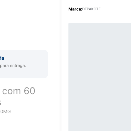
Marca:
DEPAKOTE
da
 para entrega.
 com 60
s
.0MG