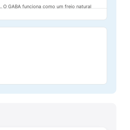
A
. O GABA funciona como um freio natural
ricas excessivas que levam às convulsões ou
 dia;
ico até atingir a resposta clínica ideal;
ara até 1.000 mg diários.
isso destrói o sistema de liberação