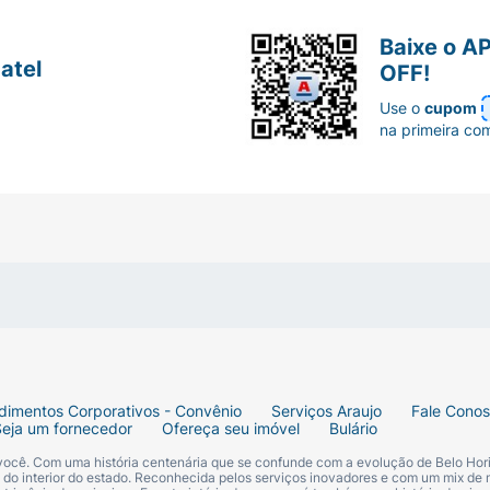
laterais do Depakote ER?
dosagem do nível do
 pode causar alguns efeitos colaterais.
Baixe o A
atel
OFF!
Use o
cupom
na primeira co
dimentos Corporativos - Convênio
Serviços Araujo
Fale Cono
Seja um fornecedor
Ofereça seu imóvel
Bulário
ite;
 você. Com uma história centenária que se confunde com a evolução de Belo Hori
s do interior do estado. Reconhecida pelos serviços inovadores e com um mix de 