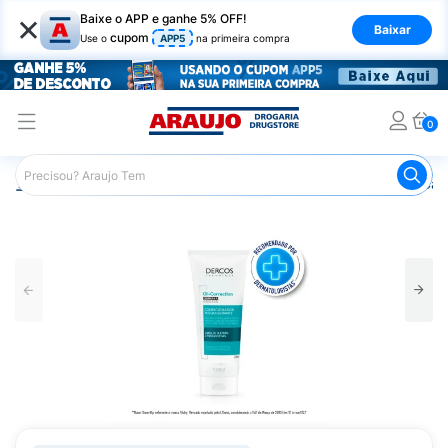
×
Baixe o APP e ganhe 5% OFF!
Baixar
cupom
Use o
APP5
na primeira compra
0
Araujo
Dermocosméticos
Dermocosméticos para os Cab