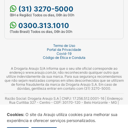
(31) 3270-5000
(BH e Região) Todos os dias, 06h às 00h
0300.313.1010
(Todo Brasil) Todos os dias, 06h às 00h
Termo de Uso
Portal da Privacidade
Covid-19
Código de Ética e Conduta
A Drogaria Araujo S/A informa que o seu site oficial corresponde ao
endereço www.araujo.com.br, não reconhecendo qualquer outro que
utilize indevidamente da sua marca. Para sua segurança recomendamos
que não sejam realizadas compras em sites desconhecidos que se utilizem
de forma fraudulenta da marca da Drogaria Araujo S.A. Em caso de
dúvidas, gentileza entrar em contato com (31) 3270-5000.
Razão Social: Drogaria Araujo S.A | CNPJ: 17.256.512.0001-16 | Endereço:
Rua Curitiba 327 - Centro - CEP: 30170-120 - Belo Horizonte - MG |
Telefones: 0300.313.1010 e (31) 3270-5000 Horário de funcionamento -
06:00h às 00:00h | Consultores técnicos responsáveis: Hairton Ayres
Cookies:
O site da Araujo utiliza cookies para melhorar sua
Azevedo Guimarães – CRF 10.965 | Yasmin Silva Alvarenga – CRF 52.584 -
Consultor substituto: Thiago Aguiar Pinheiro - CRF Nº 13.748. Alvará
experiência e oferecer serviços personalizados.
Sanitário: 2025020713 | Autorização de Funcionamento da Empresa (AFE):
7.16355-1