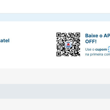
Baixe o A
atel
OFF!
Use o
cupom
na primeira co