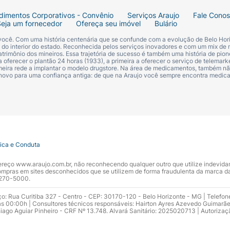
dimentos Corporativos - Convênio
Serviços Araujo
Fale Cono
Seja um fornecedor
Ofereça seu imóvel
Bulário
 você. Com uma história centenária que se confunde com a evolução de Belo Hori
s do interior do estado. Reconhecida pelos serviços inovadores e com um mix de 
trimônio dos mineiros. Essa trajetória de sucesso é também uma história de pion
 oferecer o plantão 24 horas (1933), a primeira a oferecer o serviço de telemarke
primeira rede a implantar o modelo drugstore. Na área de medicamentos, também nã
 novo para uma confiança antiga: de que na Araujo você sempre encontra medi
tica e Conduta
ndereço www.araujo.com.br, não reconhecendo qualquer outro que utilize indevid
pras em sites desconhecidos que se utilizem de forma fraudulenta da marca d
 3270-5000.
ço: Rua Curitiba 327 - Centro - CEP: 30170-120 - Belo Horizonte - MG | Telefon
s 00:00h | Consultores técnicos responsáveis: Hairton Ayres Azevedo Guimarã
hiago Aguiar Pinheiro - CRF Nº 13.748. Alvará Sanitário: 2025020713 | Autorizaç