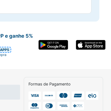
PP e ganhe 5%
APP5
mpra
Formas de Pagamento