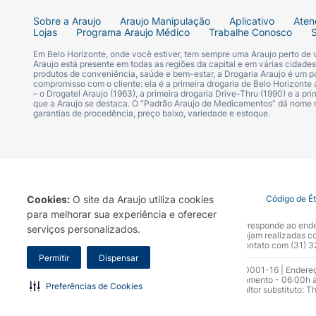
Sobre a Araujo
Araujo Manipulação
Aplicativo
Aten
Lojas
Programa Araujo Médico
Trabalhe Conosco
Em Belo Horizonte, onde você estiver, tem sempre uma Araujo perto de
Araujo está presente em todas as regiões da capital e em várias cidade
produtos de conveniência, saúde e bem-estar, a Drogaria Araujo é um pa
compromisso com o cliente: ela é a primeira drogaria de Belo Horizonte a
– o Drogatel Araujo (1963), a primeira drogaria Drive-Thru (1990) e a 
que a Araujo se destaca. O “Padrão Araujo de Medicamentos” dá nome
garantias de procedência, preço baixo, variedade e estoque.
Cookies:
O site da Araujo utiliza cookies
Termo de Uso
Portal da Privacidade
Covid-19
Código de É
para melhorar sua experiência e oferecer
A Drogaria Araujo S/A informa que o seu site oficial corresponde ao e
serviços personalizados.
marca. Para sua segurança recomendamos que não sejam realizadas com
Araujo S.A. Em caso de dúvidas, gentileza entrar em contato com (31)
Permitir
Dispensar
Razão Social: Drogaria Araujo S.A | CNPJ: 17.256.512.0001-16 | Endere
0300.313.1010 e (31) 3270-5000 Horário de funcionamento - 06:00h à
Preferências de Cookies
10.965 | Yasmin Silva Alvarenga – CRF 52.584 - Consultor substituto: T
Funcionamento da Empresa (AFE): 7.16355-1