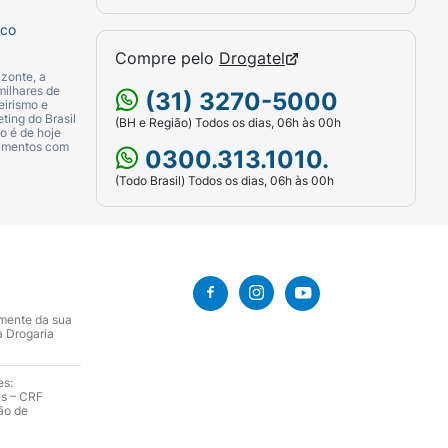
sco
Compre pelo
Drogatel
zonte, a
milhares de
(31) 3270-5000
eirismo e
ting do Brasil
(BH e Região) Todos os dias, 06h às 00h
o é de hoje
camentos com
0300.313.1010.
(Todo Brasil) Todos os dias, 06h às 00h
amente da sua
a Drogaria
es:
es – CRF
ão de