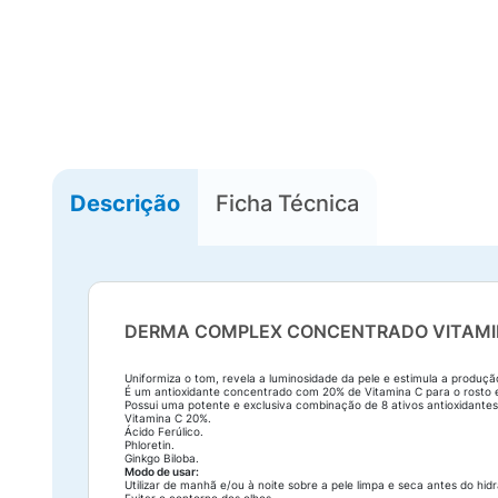
Descrição
Ficha Técnica
DERMA COMPLEX CONCENTRADO VITAMIN
Uniformiza o tom, revela a luminosidade da pele e estimula a produçã
É um antioxidante concentrado com 20% de Vitamina C para o rosto e
Possui uma potente e exclusiva combinação de 8 ativos antioxidantes
Vitamina C 20%.
Ácido Ferúlico.
Phloretin.
Ginkgo Biloba.
Modo de usar:
Utilizar de manhã e/ou à noite sobre a pele limpa e seca antes do hidr