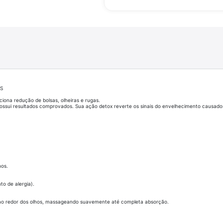
S
iona redução de bolsas, olheiras e rugas.
ossui resultados comprovados. Sua ação detox reverte os sinais do envelhecimento causados 
hos.
to de alergia).
to ao redor dos olhos, massageando suavemente até completa absorção.