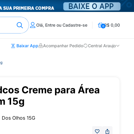
Olá, Entre ou Cadastre-se
R$ 0,00
0
Baixar App
Acompanhar Pedido
Central Araujo
5g
dcos Creme para Área
m 15g
a Dos Olhos 15G