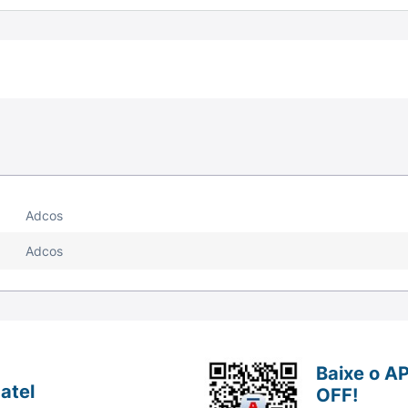
Adcos
Adcos
Baixe o A
atel
OFF!