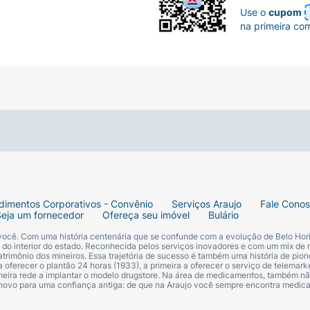
Use o
cupom
na primeira co
dimentos Corporativos - Convênio
Serviços Araujo
Fale Cono
Seja um fornecedor
Ofereça seu imóvel
Bulário
 você. Com uma história centenária que se confunde com a evolução de Belo Hori
s do interior do estado. Reconhecida pelos serviços inovadores e com um mix de 
trimônio dos mineiros. Essa trajetória de sucesso é também uma história de pion
 oferecer o plantão 24 horas (1933), a primeira a oferecer o serviço de telemarke
primeira rede a implantar o modelo drugstore. Na área de medicamentos, também nã
 novo para uma confiança antiga: de que na Araujo você sempre encontra medi