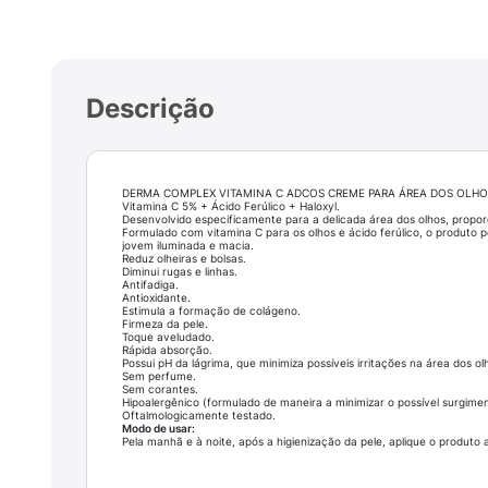
Descrição
DERMA COMPLEX VITAMINA C ADCOS CREME PARA ÁREA DOS OLHO
Vitamina C 5% + Ácido Ferúlico + Haloxyl.
Desenvolvido especificamente para a delicada área dos olhos, proporc
Formulado com vitamina C para os olhos e ácido ferúlico, o produto p
jovem iluminada e macia.
Reduz olheiras e bolsas.
Diminui rugas e linhas.
Antifadiga.
Antioxidante.
Estimula a formação de colágeno.
Firmeza da pele.
Toque aveludado.
Rápida absorção.
Possui pH da lágrima, que minimiza possíveis irritações na área dos ol
Sem perfume.
Sem corantes.
Hipoalergênico (formulado de maneira a minimizar o possível surgimen
Oftalmologicamente testado.
Modo de usar:
Pela manhã e à noite, após a higienização da pele, aplique o produ