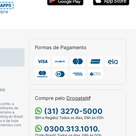
APP5
mpra
Formas de Pagamento
sco
Compre pelo
Drogatel
zonte, a
milhares de
(31) 3270-5000
eirismo e
ting do Brasil
(BH e Região) Todos os dias, 06h às 00h
o é de hoje
camentos com
0300.313.1010.
(Todo Brasil) Todos os dias, 06h às 00h