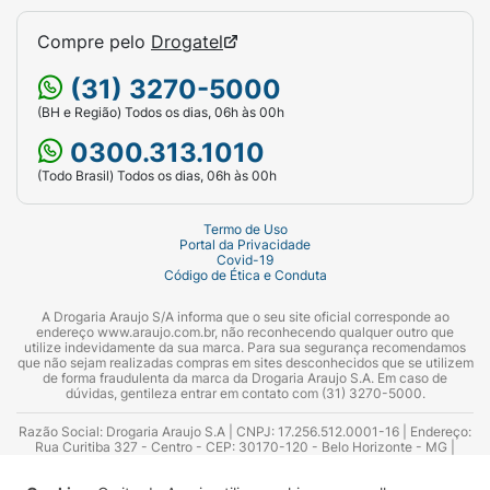
Compre pelo
Drogatel
(31) 3270-5000
(BH e Região) Todos os dias, 06h às 00h
0300.313.1010
(Todo Brasil) Todos os dias, 06h às 00h
Termo de Uso
Portal da Privacidade
Covid-19
Código de Ética e Conduta
A Drogaria Araujo S/A informa que o seu site oficial corresponde ao
endereço www.araujo.com.br, não reconhecendo qualquer outro que
utilize indevidamente da sua marca. Para sua segurança recomendamos
que não sejam realizadas compras em sites desconhecidos que se utilizem
de forma fraudulenta da marca da Drogaria Araujo S.A. Em caso de
dúvidas, gentileza entrar em contato com (31) 3270-5000.
Razão Social: Drogaria Araujo S.A | CNPJ: 17.256.512.0001-16 | Endereço:
Rua Curitiba 327 - Centro - CEP: 30170-120 - Belo Horizonte - MG |
Telefones: 0300.313.1010 e (31) 3270-5000 Horário de funcionamento -
06:00h às 00:00h | Consultores técnicos responsáveis: Hairton Ayres