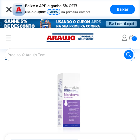
×
Baixe o APP e ganhe 5% OFF!
Baixar
cupom
Use o
APP5
na primeira compra
0
Araujo
Dermocosméticos
Dermocosméticos para o Rost