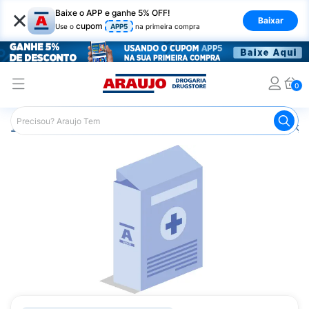
×
Baixe o APP e ganhe 5% OFF!
Baixar
cupom
Use o
APP5
na primeira compra
0
Araujo
Medicamentos
Remédios para Alergias e Infecçõ