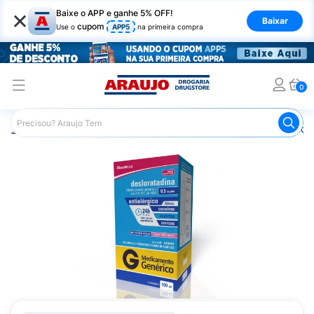
×
Baixe o APP e ganhe 5% OFF!
Baixar
cupom
Use o
APP5
na primeira compra
0
Araujo
Medicamentos
Remédios para Alergias e Infecçõ