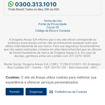
0300.313.1010
(Todo Brasil) Todos os dias, 06h às 00h
Termo de Uso
Portal da Privacidade
Covid-19
Código de Ética e Conduta
A Drogaria Araujo S/A informa que o seu site oficial corresponde ao
endereço www.araujo.com.br, não reconhecendo qualquer outro que
utilize indevidamente da sua marca. Para sua segurança recomendamos
que não sejam realizadas compras em sites desconhecidos que se utilizem
de forma fraudulenta da marca da Drogaria Araujo S.A. Em caso de
dúvidas, gentileza entrar em contato com (31) 3270-5000.
Razão Social: Drogaria Araujo S.A | CNPJ: 17.256.512.0001-16 | Endereço:
Rua Curitiba 327 - Centro - CEP: 30170-120 - Belo Horizonte - MG |
Telefones: 0300.313.1010 e (31) 3270-5000 Horário de funcionamento -
06:00h às 00:00h | Consultores técnicos responsáveis: Hairton Ayres
Cookies:
O site da Araujo utiliza cookies para melhorar sua
Azevedo Guimarães – CRF 10.965 | Yasmin Silva Alvarenga – CRF 52.584 -
Consultor substituto: Thiago Aguiar Pinheiro - CRF Nº 13.748. Alvará
experiência e oferecer serviços personalizados.
Sanitário: 2025020713 | Autorização de Funcionamento da Empresa (AFE):
7.16355-1
Permitir
Dispensar
Preferências de Cookies