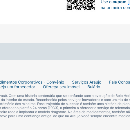
Use o
cupom
na primeira co
dimentos Corporativos - Convênio
Serviços Araujo
Fale Cono
Seja um fornecedor
Ofereça seu imóvel
Bulário
 você. Com uma história centenária que se confunde com a evolução de Belo Hori
s do interior do estado. Reconhecida pelos serviços inovadores e com um mix de 
trimônio dos mineiros. Essa trajetória de sucesso é também uma história de pion
 oferecer o plantão 24 horas (1933), a primeira a oferecer o serviço de telemarke
primeira rede a implantar o modelo drugstore. Na área de medicamentos, também nã
 novo para uma confiança antiga: de que na Araujo você sempre encontra medi