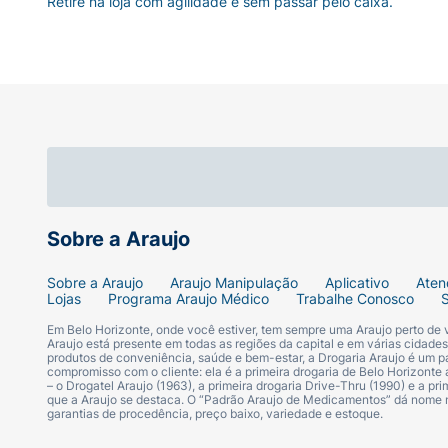
Retire na loja com agilidade e sem passar pelo caixa.
Sobre a Araujo
Sobre a Araujo
Araujo Manipulação
Aplicativo
Aten
Lojas
Programa Araujo Médico
Trabalhe Conosco
Em Belo Horizonte, onde você estiver, tem sempre uma Araujo perto de
Araujo está presente em todas as regiões da capital e em várias cidade
produtos de conveniência, saúde e bem-estar, a Drogaria Araujo é um pa
compromisso com o cliente: ela é a primeira drogaria de Belo Horizonte a
– o Drogatel Araujo (1963), a primeira drogaria Drive-Thru (1990) e a 
que a Araujo se destaca. O “Padrão Araujo de Medicamentos” dá nome
garantias de procedência, preço baixo, variedade e estoque.