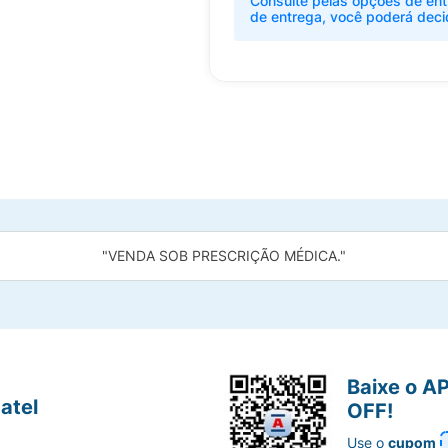
Consulte pelas opções de ent
de entrega, você poderá deci
"VENDA SOB PRESCRIÇÃO MÉDICA."
Baixe o A
atel
OFF!
Use o
cupom