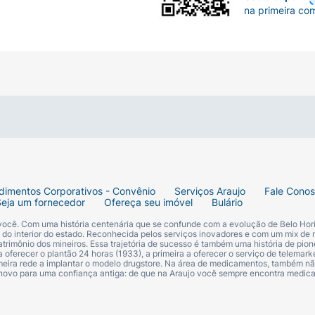
na primeira co
dimentos Corporativos - Convênio
Serviços Araujo
Fale Cono
Seja um fornecedor
Ofereça seu imóvel
Bulário
 você. Com uma história centenária que se confunde com a evolução de Belo Hori
s do interior do estado. Reconhecida pelos serviços inovadores e com um mix de 
trimônio dos mineiros. Essa trajetória de sucesso é também uma história de pion
 oferecer o plantão 24 horas (1933), a primeira a oferecer o serviço de telemarke
primeira rede a implantar o modelo drugstore. Na área de medicamentos, também nã
 novo para uma confiança antiga: de que na Araujo você sempre encontra medi