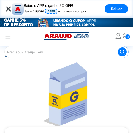
×
Baixe o APP e ganhe 5% OFF!
Baixar
cupom
Use o
APP5
na primeira compra
0
Araujo
Medicamentos
Remédios para Alergias e Infecçõ