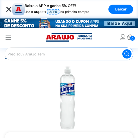
×
Baixe o APP e ganhe 5% OFF!
Baixar
cupom
Use o
APP5
na primeira compra
0
Araujo
Mercado
Produtos de Limpeza
Cozinha
De