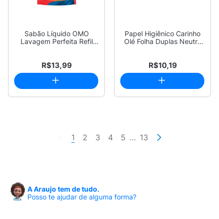
Sabão Líquido OMO
Papel Higiênico Carinho
Lavagem Perfeita Refil
Olé Folha Duplas Neutro
900ml
12 Unidades
R$13,99
R$10,19
1
2
3
4
5
…
13
A Araujo tem de tudo.
Posso te ajudar de alguma forma?