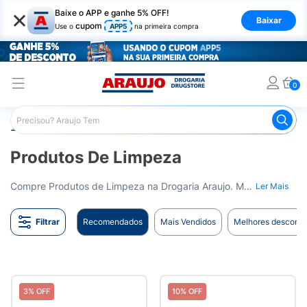
×
Baixe o APP e ganhe 5% OFF!
Baixar
cupom
Use o
APP5
na primeira compra
0
Araujo
Mercado
Produtos de Limpeza
Produtos De Limpeza
Compre Produtos de Limpeza na Drogaria Araujo. Mantenha a sua casa limpa e higienizada. Entrega para todo o Brasil.
Ler Mais
Filtrar
Recomendados
Mais Vendidos
Melhores desconto
3% OFF
10% OFF