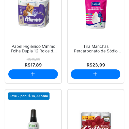
Papel Higiênico Mimmo
Tira Manchas
Folha Dupla 12 Rolos de
Percarbonato de Sódio
30 Metros L...
Calisul Sem Cloro Sach...
R$18,99
R$17,89
R$23,99
Leve 2 por
R$ 14,99
cada