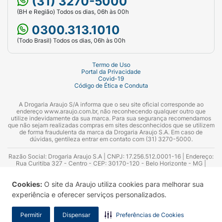
(31) 3270-5000
(BH e Região) Todos os dias, 06h às 00h
0300.313.1010
(Todo Brasil) Todos os dias, 06h às 00h
Termo de Uso
Portal da Privacidade
Covid-19
Código de Ética e Conduta
A Drogaria Araujo S/A informa que o seu site oficial corresponde ao
endereço www.araujo.com.br, não reconhecendo qualquer outro que
utilize indevidamente da sua marca. Para sua segurança recomendamos
que não sejam realizadas compras em sites desconhecidos que se utilizem
de forma fraudulenta da marca da Drogaria Araujo S.A. Em caso de
dúvidas, gentileza entrar em contato com (31) 3270-5000.
Razão Social: Drogaria Araujo S.A | CNPJ: 17.256.512.0001-16 | Endereço:
Rua Curitiba 327 - Centro - CEP: 30170-120 - Belo Horizonte - MG |
Telefones: 0300.313.1010 e (31) 3270-5000 Horário de funcionamento -
06:00h às 00:00h | Consultores técnicos responsáveis: Hairton Ayres
Cookies:
O site da Araujo utiliza cookies para melhorar sua
Azevedo Guimarães – CRF 10.965 | Yasmin Silva Alvarenga – CRF 52.584 -
Consultor substituto: Thiago Aguiar Pinheiro - CRF Nº 13.748. Alvará
experiência e oferecer serviços personalizados.
Sanitário: 2025020713 | Autorização de Funcionamento da Empresa (AFE):
7.16355-1
Permitir
Dispensar
Preferências de Cookies