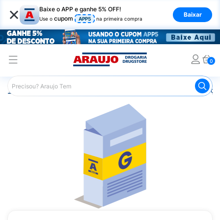
×
Baixe o APP e ganhe 5% OFF!
Baixar
cupom
Use o
APP5
na primeira compra
0
Araujo
Medicamentos
Remédios para Alergias e Infecçõ