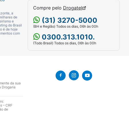
Compre pelo
Drogatel
ido da luz e da umidade, sempre em sua
zonte, a
milhares de
(31) 3270-5000
eirismo e
ting do Brasil
(BH e Região) Todos os dias, 06h às 00h
o é de hoje
camentos com
0300.313.1010.
(Todo Brasil) Todos os dias, 06h às 00h
hatsApp
ou Drogatel.
, caso você realize a compra através dos
acêuticos.
amente da sua
a Drogaria
es:
macêutica está à disposição para te ajudar
es – CRF
ão de
l - (31) 3270-5000 - ou ir até uma de nossas