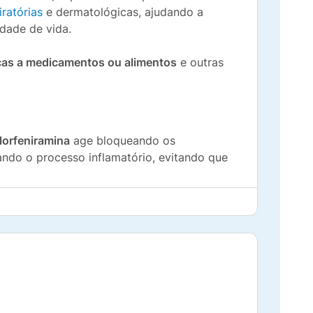
ratórias
e dermatológicas, ajudando a
idade de vida.
icas a medicamentos ou alimentos
e outras
lorfeniramina
age bloqueando os
ando o processo inflamatório, evitando que
is intensas, proporcionando maior conforto
niramina
e a
Betametasona
.