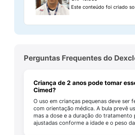
Além dos princípios ativos, o xarope cont
Este conteúdo foi criado so
Sempre se atente à composição completa de
componentes do medicamento.
Como tomar Dexclorfeniramina +
O uso do Dexclorfeniramina + Betametasona
Perguntas Frequentes do Dexcl
de tratamento indicados para cada paciente
garantir a quantidade correta em cada dose
Por se tratar de um medicamento que conté
Criança de 2 anos pode tomar ess
nem ter sua dose aumentada ou reduzida por 
Cimed?
bula.
O uso em crianças pequenas deve ser f
Quais os benefícios do Dexclorfe
com orientação médica. A bula prevê us
mas a dose e a duração do tratamento 
Entre os principais benefícios do medicame
ajustadas conforme a idade e o peso da
Alívio rápido dos sintomas alérgicos;