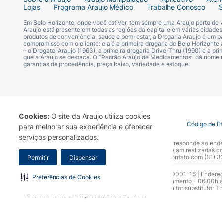
Lojas
Programa Araujo Médico
Trabalhe Conosco
O Dexclorfeniramina + Betametasona Xaro
Em Belo Horizonte, onde você estiver, tem sempre uma Araujo perto de
embalagem original. Após aberto, mantenha 
Araujo está presente em todas as regiões da capital e em várias cidade
produtos de conveniência, saúde e bem-estar, a Drogaria Araujo é um pa
compromisso com o cliente: ela é a primeira drogaria de Belo Horizonte a
Não utilize o medicamento após o prazo de
– o Drogatel Araujo (1963), a primeira drogaria Drive-Thru (1990) e a 
que a Araujo se destaca. O “Padrão Araujo de Medicamentos” dá nome
garantias de procedência, preço baixo, variedade e estoque.
Como comprar o Dexclorfeniramin
Você pode comprar Dexclorfeniramina + 
Cookies:
O site da Araujo utiliza cookies
Xarope Dexclorfeniramina + Betametasona é
Termo de Uso
Portal da Privacidade
Covid-19
Código de É
para melhorar sua experiência e oferecer
canais digitais (site, aplicativo, WhatsApp
serviços personalizados.
A Drogaria Araujo S/A informa que o seu site oficial corresponde ao e
marca. Para sua segurança recomendamos que não sejam realizadas com
Ainda ficou alguma dúvida?
Araujo S.A. Em caso de dúvidas, gentileza entrar em contato com (31)
Permitir
Dispensar
Razão Social: Drogaria Araujo S.A | CNPJ: 17.256.512.0001-16 | Endere
Se você precisar de informações adicionais
Preferências de Cookies
0300.313.1010 e (31) 3270-5000 Horário de funcionamento - 06:00h à
sempre que necessário.
10.965 | Yasmin Silva Alvarenga – CRF 52.584 - Consultor substituto: T
Funcionamento da Empresa (AFE): 7.16355-1
Para isso, você pode entrar em contato co