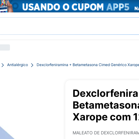
Antialérgico
Dexclorfeniramina + Betametasona Cimed Genérico Xarop
Dexclorfenir
Betametason
Xarope com 
MALEATO DE DEXCLORFENIRA