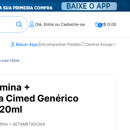
Olá, Entre ou Cadastre-se
R$ 0,00
0
Baixar App
Acompanhar Pedido
Central Araujo
e com 120ml
amina +
a Cimed Genérico
120ml
MINA + BETAMETASONA