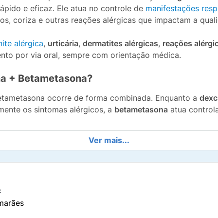
rápido e eficaz. Ele atua no controle de
manifestações respi
rros, coriza e outras reações alérgicas que impactam a qual
nite alérgica
,
urticária
,
dermatites alérgicas
,
reações alérg
nto por via oral, sempre com orientação médica.
na + Betametasona?
etametasona ocorre de forma combinada. Enquanto a
dexc
mente os sintomas alérgicos, a
betametasona
atua control
Ver mais...
pleto dos sintomas, especialmente em crises alérgicas ma
Betametasona Xarope 120ml
:
 ativos com ações complementares, o
Maleato de dexclorfe
marães