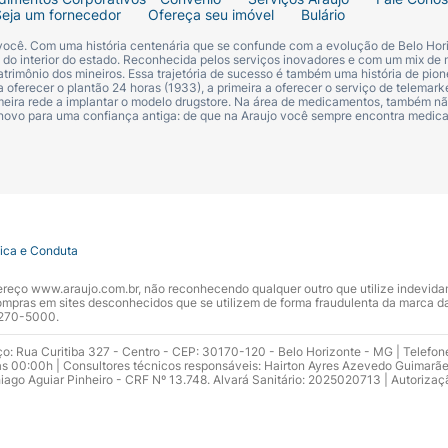
Seja um fornecedor
Ofereça seu imóvel
Bulário
pe deve ser armazenado em
temperatura ambiente
, proteg
 você. Com uma história centenária que se confunde com a evolução de Belo Hori
o frasco bem fechado e fora do alcance de crianças.
s do interior do estado. Reconhecida pelos serviços inovadores e com um mix de 
trimônio dos mineiros. Essa trajetória de sucesso é também uma história de pion
 oferecer o plantão 24 horas (1933), a primeira a oferecer o serviço de telemarke
 validade indicado na embalagem.
primeira rede a implantar o modelo drugstore. Na área de medicamentos, também nã
 novo para uma confiança antiga: de que na Araujo você sempre encontra medi
a + Betametasona na Araujo?
Betametasona Cimed em
nossas lojas
, pelo site,
aplicativo
,
W
 um medicamento vendido sob prescrição médica, por isso
tica e Conduta
 ou Drogatel) e precise de informações consulte nossos farm
ndereço www.araujo.com.br, não reconhecendo qualquer outro que utilize indevid
pras em sites desconhecidos que se utilizem de forma fraudulenta da marca d
 3270-5000.
ço: Rua Curitiba 327 - Centro - CEP: 30170-120 - Belo Horizonte - MG | Telefon
 sobre Dexclorfeniramina + Betametasona, nossa equipe far
s 00:00h | Consultores técnicos responsáveis: Hairton Ayres Azevedo Guimarã
hiago Aguiar Pinheiro - CRF Nº 13.748. Alvará Sanitário: 2025020713 | Autorizaç
nosco pela
Central de Atendimento da Araujo
, pelo Drogate