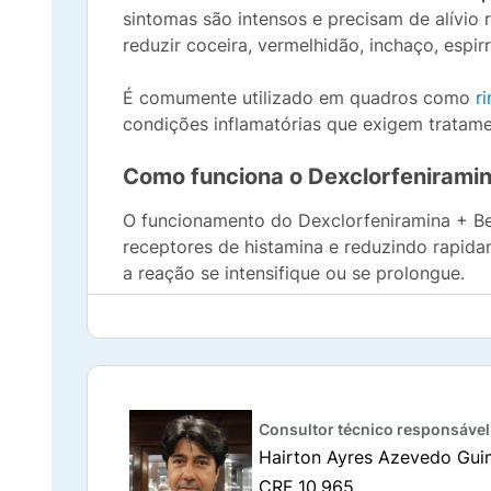
sintomas são intensos e precisam de alívio 
reduzir coceira, vermelhidão, inchaço, espi
É comumente utilizado em quadros como
ri
condições inflamatórias que exigem tratame
Como funciona o Dexclorfenirami
O funcionamento do Dexclorfeniramina + B
receptores de histamina e reduzindo rapida
a reação se intensifique ou se prolongue.
Essa associação permite um alívio mais com
respiratório e cutâneo ao paciente.
Composição do Dexclorfeniramina + 
Consultor técnico responsável
Este medicamento combina dois princípios
Hairton Ayres Azevedo Gui
CRF 10.965