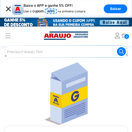
×
Baixe o APP e ganhe 5% OFF!
Baixar
cupom
Use o
APP5
na primeira compra
0
Araujo
Medicamentos
Remédios para Alergias e Infecçõ