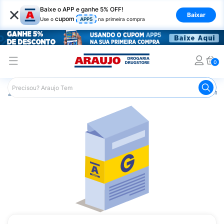
×
Baixe o APP e ganhe 5% OFF!
Baixar
cupom
Use o
APP5
na primeira compra
0
Araujo
Medicamentos
Remédios Cardiológicos
Reméd