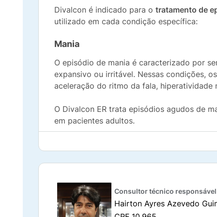
Divalcon é indicado para o
tratamento de e
utilizado em cada condição específica:
Mania
O episódio de mania é caracterizado por s
expansivo ou irritável. Nessas condições, 
aceleração do ritmo da fala, hiperatividade 
O Divalcon ER trata episódios agudos de man
em pacientes adultos.
Epilepsia
O medicamento é indicado isoladamente ou 
anos com crises parciais complexas, que oc
Consultor técnico responsável
Também é indicado de forma isolada ou em 
Hairton Ayres Azevedo Gui
adultos e crianças acima de 10 anos, e como
CRF 10.965