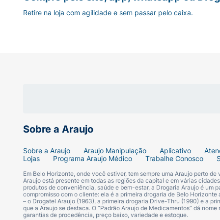
Retire na loja com agilidade e sem passar pelo caixa.
A dose deve ser ajustada pelo médico para a
Epilepsia
Já para casos de epilepsia, as recomendações do fabricante são:
Dose inicial:
10-15mg/kg/dia administrado
Dose máxima:
60 mg/kg/dia.
A dose pode ser aumentada gradualmente pel
Sobre a Araujo
Além disso, é importante ressaltar que a su
Sobre a Araujo
Araujo Manipulação
Aplicativo
Aten
Lojas
Programa Araujo Médico
Trabalhe Conosco
que pode resultar em má oxigenação cerebra
Em Belo Horizonte, onde você estiver, tem sempre uma Araujo perto de
Araujo está presente em todas as regiões da capital e em várias cidade
Prevenção da Enxaqueca
produtos de conveniência, saúde e bem-estar, a Drogaria Araujo é um pa
compromisso com o cliente: ela é a primeira drogaria de Belo Horizonte a
Por fim, a indicação geral de uso do Divalcon ER para prevenir a enx
– o Drogatel Araujo (1963), a primeira drogaria Drive-Thru (1990) e a 
que a Araujo se destaca. O “Padrão Araujo de Medicamentos” dá nome
garantias de procedência, preço baixo, variedade e estoque.
Dose inicial recomendada:
500mg administ