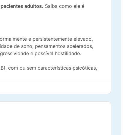
 pacientes adultos.
Saiba como ele é
normalmente e persistentemente elevado,
ssidade de sono, pensamentos acelerados,
agressividade e possível hostilidade.
B), com ou sem características psicóticas,
acientes adultos e crianças acima de 10
 tipos de crises.
usência simples e complexa em pacientes
com crises de múltiplos tipos, que inclui