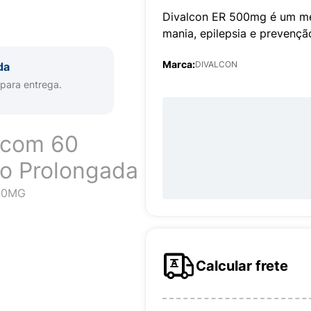
Divalcon ER 500mg é um med
mania, epilepsia e prevenç
Marca:
DIVALCON
da
 para entrega.
 com 60
o Prolongada
.0MG
Calcular frete