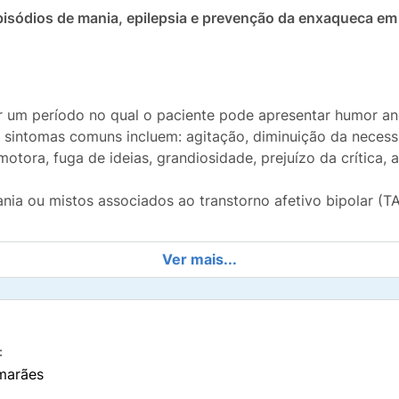
pisódios de mania, epilepsia e prevenção da enxaqueca em
er um período no qual o paciente pode apresentar humor a
os sintomas comuns incluem: agitação, diminuição da nece
motora, fuga de ideias, grandiosidade, prejuízo da crítica, 
ia ou mistos associados ao transtorno afetivo bipolar (TA
Ver mais...
em combinação a outros medicamentos, no tratamento de p
orrem tanto de forma isolada ou em associação com outros
:
conjunto a outros medicamentos para tratar quadros de a
marães
 terapia adjuvante em adultos e crianças acima de 10 anos 