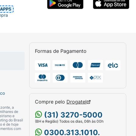
APP5
ejados.
mpra
Formas de Pagamento
inistração única diária.
ises graves, como o estado de mal epilético,
sco
orientação médica.
Compre pelo
Drogatel
zonte, a
milhares de
(31) 3270-5000
eirismo e
ting do Brasil
(BH e Região) Todos os dias, 06h às 00h
o é de hoje
camentos com
0300.313.1010.