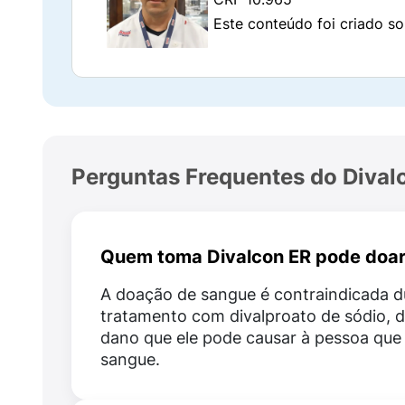
crises de ausência.
Este conteúdo foi criado so
Prevenção da Enxaqueca
É utilizado para prevenir a enxaqueca em pa
tratamento de crises agudas de enxaqueca. 
outras opções de tratamento.
Qual a composição do Divalcon 
Perguntas Frequentes do Dival
O principal componente do Divalcon ER 5
Além disso, o medicamento possui outras su
Quem toma Divalcon ER pode doa
celulose microcristalina, lactose monoidrata
A doação de sangue é contraindicada d
É importante ter atenção a esses component
tratamento com divalproato de sódio, 
dano que ele pode causar à pessoa que
Como Divalcon ER funciona?
sangue.
Quando você toma o Divalcon ER 500mg, el