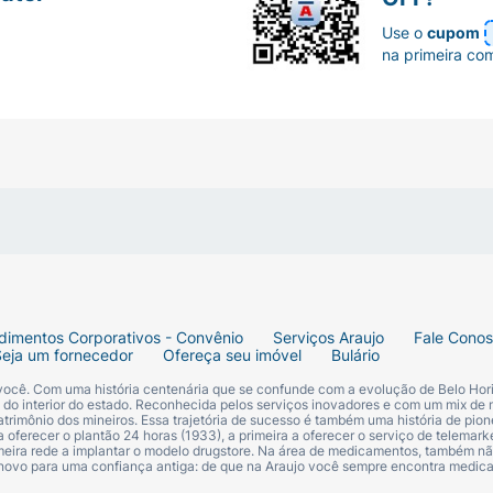
Use o
cupom
tingir o menor nível eficaz que produza os resultados des
na primeira co
s uma única vez ao dia.
o médico, até alcançar a resposta clínica desejada em adm
spensão repentina de anticonvulsivantes pode precipitar cr
dimentos Corporativos - Convênio
Serviços Araujo
Fale Cono
Seja um fornecedor
Ofereça seu imóvel
Bulário
l e risco de morte. Por isso, nunca interrompa o uso sem 
 você. Com uma história centenária que se confunde com a evolução de Belo Hori
s do interior do estado. Reconhecida pelos serviços inovadores e com um mix de 
trimônio dos mineiros. Essa trajetória de sucesso é também uma história de pion
 oferecer o plantão 24 horas (1933), a primeira a oferecer o serviço de telemarke
aqueca é:
primeira rede a implantar o modelo drugstore. Na área de medicamentos, também nã
 novo para uma confiança antiga: de que na Araujo você sempre encontra medi
rados uma única vez ao dia.