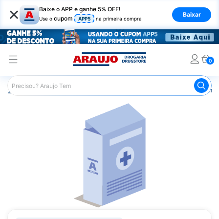
×
Baixe o APP e ganhe 5% OFF!
Baixar
cupom
Use o
APP5
na primeira compra
0
Araujo
Medicamentos
Remédios Cardiológicos
Reméd