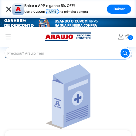
×
Baixe o APP e ganhe 5% OFF!
Baixar
cupom
Use o
APP5
na primeira compra
0
Araujo
Medicamentos
Remédios Cardiológicos
Reméd