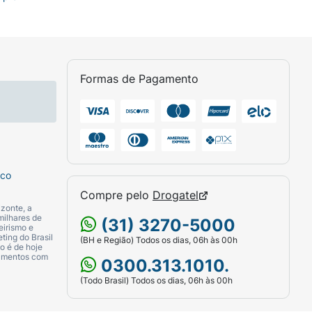
Formas de Pagamento
sco
Compre pelo
Drogatel
zonte, a
milhares de
(31) 3270-5000
eirismo e
ting do Brasil
(BH e Região) Todos os dias, 06h às 00h
o é de hoje
camentos com
0300.313.1010.
(Todo Brasil) Todos os dias, 06h às 00h