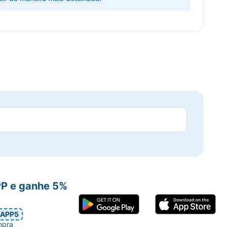
PP e ganhe 5%
APP5
mpra