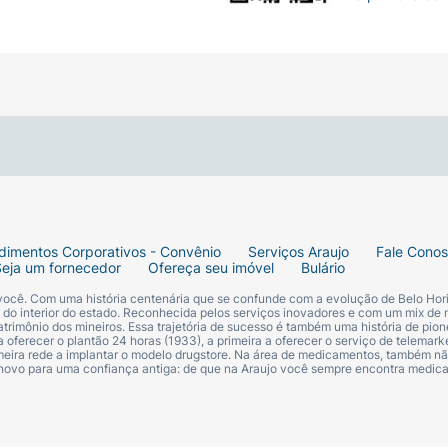
dimentos Corporativos - Convênio
Serviços Araujo
Fale Cono
Seja um fornecedor
Ofereça seu imóvel
Bulário
 você. Com uma história centenária que se confunde com a evolução de Belo Hori
s do interior do estado. Reconhecida pelos serviços inovadores e com um mix de 
trimônio dos mineiros. Essa trajetória de sucesso é também uma história de pion
 oferecer o plantão 24 horas (1933), a primeira a oferecer o serviço de telemarke
primeira rede a implantar o modelo drugstore. Na área de medicamentos, também nã
 novo para uma confiança antiga: de que na Araujo você sempre encontra medi