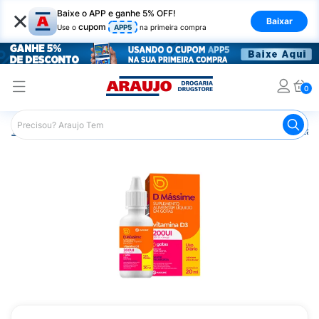
×
Baixe o APP e ganhe 5% OFF!
Baixar
cupom
Use o
APP5
na primeira compra
0
Araujo
Saúde e Bem Estar
Vitaminas e Minerais
Vitam