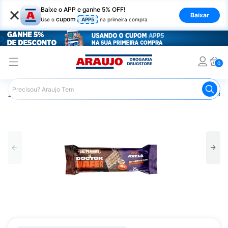
×
Baixe o APP e ganhe 5% OFF!
Baixar
cupom
Use o
APP5
na primeira compra
0
Araujo
Nutrição Saudável
Barrinhas
Barra de Proteín