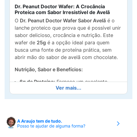
Dr. Peanut Doctor Wafer: A Crocância
Proteica com Sabor Irresistível de Avelã
O
Dr. Peanut Doctor Wafer Sabor Avelã
é o
lanche proteico que prova que é possível unir
sabor delicioso, crocância e nutrição. Este
wafer de
25g
é a opção ideal para quem
busca uma fonte de proteína prática, sem
abrir mão do sabor de avelã com chocolate.
Nutrição, Sabor e Benefícios:
6g de Proteína:
Fornece um excelente
Ver mais...
aporte proteico para auxiliar na
recuperação muscular
e prolongar a
saciedade.
Zero Adição de Açúcares:
Ideal para dietas
A Araujo tem de tudo.
com ingestão controlada de açúcares,
Posso te ajudar de alguma forma?
oferecendo doçura sem culpa.