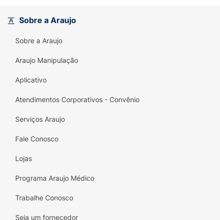
Sabor Avelã com Chocolate:
Combina a
Sobre a Araujo
crocância do wafer com o recheio cremoso
sabor
Avelã
e uma cobertura sabor
Sobre a Araujo
Chocolate
, proporcionando uma
experiência de sobremesa.
Araujo Manipulação
Praticidade:
Sachê individual de
25g
,
Aplicativo
perfeito para ser consumido no
pós-treino
,
no lanche ou a qualquer hora.
Atendimentos Corporativos - Convênio
Desfrute do sabor que você ama com a dose
Serviços Araujo
de proteína que você precisa. Escolha
Dr.
Fale Conosco
Peanut Doctor Wafer Avelã
!
Lojas
Programa Araujo Médico
Trabalhe Conosco
Seja um fornecedor