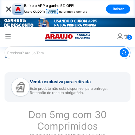
×
Baixe o APP e ganhe 5% OFF!
Baixar
cupom
Use o
APP5
na primeira compra
0
Araujo
Medicamentos
Remédio para Sistema Nervoso Ce
Venda exclusiva para retirada
Este produto não está disponível para entrega.
Retenção de receita obrigatória.
Don 5mg com 30
Comprimidos