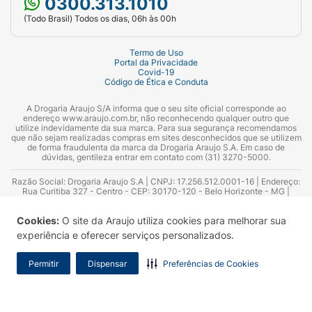
0300.313.1010
(Todo Brasil) Todos os dias, 06h às 00h
Termo de Uso
Portal da Privacidade
Covid-19
Código de Ética e Conduta
A Drogaria Araujo S/A informa que o seu site oficial corresponde ao
endereço www.araujo.com.br, não reconhecendo qualquer outro que
utilize indevidamente da sua marca. Para sua segurança recomendamos
que não sejam realizadas compras em sites desconhecidos que se utilizem
de forma fraudulenta da marca da Drogaria Araujo S.A. Em caso de
dúvidas, gentileza entrar em contato com (31) 3270-5000.
Razão Social: Drogaria Araujo S.A | CNPJ: 17.256.512.0001-16 | Endereço:
Rua Curitiba 327 - Centro - CEP: 30170-120 - Belo Horizonte - MG |
Telefones: 0300.313.1010 e (31) 3270-5000 Horário de funcionamento -
06:00h às 00:00h | Consultores técnicos responsáveis: Hairton Ayres
Cookies:
O site da Araujo utiliza cookies para melhorar sua
Azevedo Guimarães – CRF 10.965 | Yasmin Silva Alvarenga – CRF 52.584 -
Consultor substituto: Thiago Aguiar Pinheiro - CRF Nº 13.748. Alvará
experiência e oferecer serviços personalizados.
Sanitário: 2025020713 | Autorização de Funcionamento da Empresa (AFE):
7.16355-1
Permitir
Dispensar
Preferências de Cookies