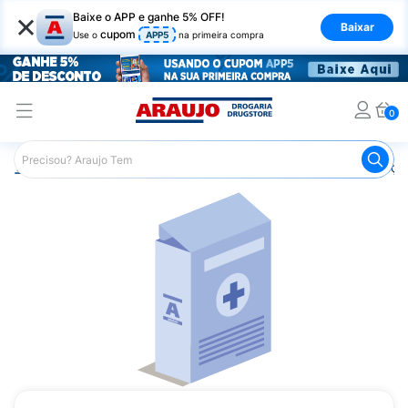
×
Baixe o APP e ganhe 5% OFF!
Baixar
cupom
Use o
APP5
na primeira compra
0
Araujo
Medicamentos
Remédios para Alergias e Infecçõ