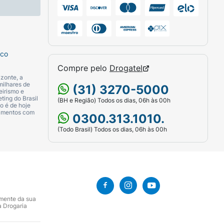
sco
Compre pelo
Drogatel
zonte, a
milhares de
(31) 3270-5000
eirismo e
ting do Brasil
(BH e Região) Todos os dias, 06h às 00h
o é de hoje
camentos com
0300.313.1010.
(Todo Brasil) Todos os dias, 06h às 00h
amente da sua
a Drogaria