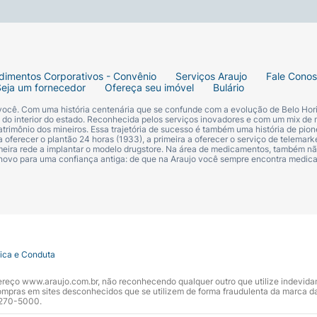
dimentos Corporativos - Convênio
Serviços Araujo
Fale Cono
Seja um fornecedor
Ofereça seu imóvel
Bulário
 você. Com uma história centenária que se confunde com a evolução de Belo Hori
s do interior do estado. Reconhecida pelos serviços inovadores e com um mix de 
trimônio dos mineiros. Essa trajetória de sucesso é também uma história de pion
 oferecer o plantão 24 horas (1933), a primeira a oferecer o serviço de telemarke
primeira rede a implantar o modelo drugstore. Na área de medicamentos, também nã
 novo para uma confiança antiga: de que na Araujo você sempre encontra medi
tica e Conduta
ndereço www.araujo.com.br, não reconhecendo qualquer outro que utilize indevid
pras em sites desconhecidos que se utilizem de forma fraudulenta da marca d
 3270-5000.