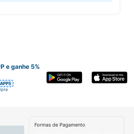
PP e ganhe 5%
APP5
mpra
Formas de Pagamento