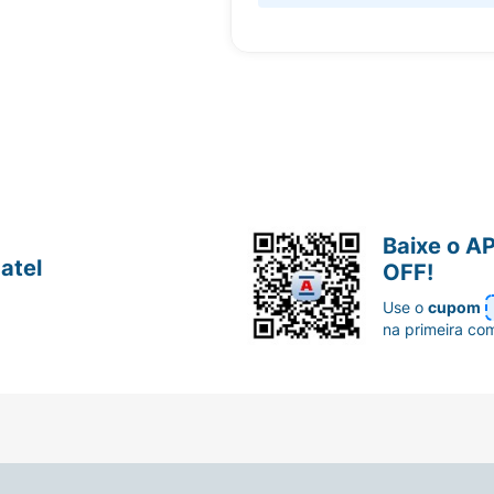
Baixe o A
atel
OFF!
Use o
cupom
na primeira co