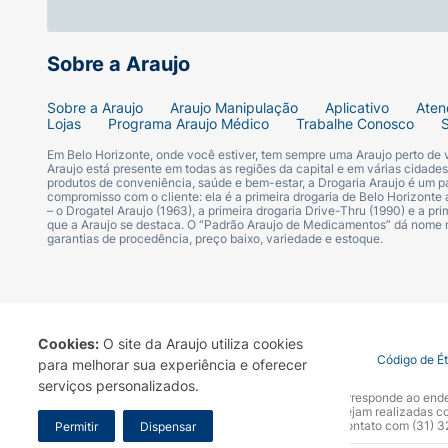
Sobre a Araujo
Sobre a Araujo
Araujo Manipulação
Aplicativo
Aten
Lojas
Programa Araujo Médico
Trabalhe Conosco
Em Belo Horizonte, onde você estiver, tem sempre uma Araujo perto de
Araujo está presente em todas as regiões da capital e em várias cidade
produtos de conveniência, saúde e bem-estar, a Drogaria Araujo é um pa
compromisso com o cliente: ela é a primeira drogaria de Belo Horizonte a
– o Drogatel Araujo (1963), a primeira drogaria Drive-Thru (1990) e a 
que a Araujo se destaca. O “Padrão Araujo de Medicamentos” dá nome
garantias de procedência, preço baixo, variedade e estoque.
Cookies:
O site da Araujo utiliza cookies
Termo de Uso
Portal da Privacidade
Covid-19
Código de É
para melhorar sua experiência e oferecer
serviços personalizados.
A Drogaria Araujo S/A informa que o seu site oficial corresponde ao e
marca. Para sua segurança recomendamos que não sejam realizadas com
Araujo S.A. Em caso de dúvidas, gentileza entrar em contato com (31)
Permitir
Dispensar