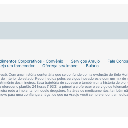
dimentos Corporativos - Convênio
Serviços Araujo
Fale Cono
Seja um fornecedor
Ofereça seu imóvel
Bulário
 você. Com uma história centenária que se confunde com a evolução de Belo Hori
s do interior do estado. Reconhecida pelos serviços inovadores e com um mix de 
trimônio dos mineiros. Essa trajetória de sucesso é também uma história de pion
 oferecer o plantão 24 horas (1933), a primeira a oferecer o serviço de telemarke
primeira rede a implantar o modelo drugstore. Na área de medicamentos, também nã
 novo para uma confiança antiga: de que na Araujo você sempre encontra medi