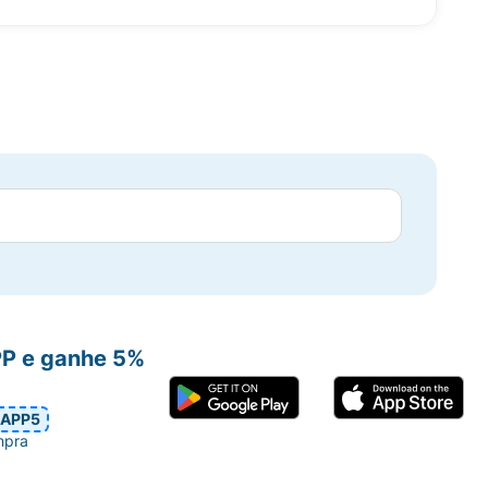
PP e ganhe 5%
APP5
mpra