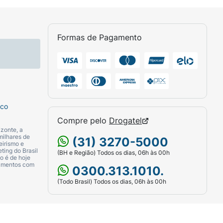
Formas de Pagamento
sco
Compre pelo
Drogatel
zonte, a
milhares de
(31) 3270-5000
eirismo e
ting do Brasil
(BH e Região) Todos os dias, 06h às 00h
o é de hoje
camentos com
0300.313.1010.
(Todo Brasil) Todos os dias, 06h às 00h