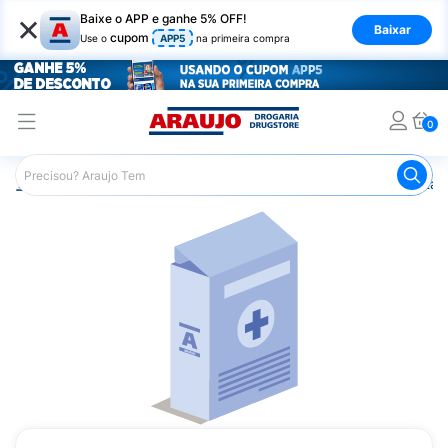
×
Baixe o APP e ganhe 5% OFF!
Baixar
cupom
Use o
APP5
na primeira compra
0
Araujo
Saúde e Bem Estar
Vitaminas e Minerais
Vitam