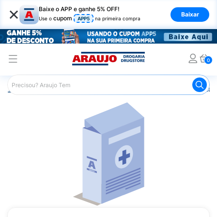
×
Baixe o APP e ganhe 5% OFF!
Baixar
cupom
Use o
APP5
na primeira compra
0
Araujo
Saúde e Bem Estar
Vitaminas e Minerais
Vitam