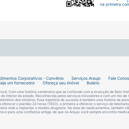
na primeira co
dimentos Corporativos - Convênio
Serviços Araujo
Fale Cono
Seja um fornecedor
Ofereça seu imóvel
Bulário
 você. Com uma história centenária que se confunde com a evolução de Belo Hori
s do interior do estado. Reconhecida pelos serviços inovadores e com um mix de 
trimônio dos mineiros. Essa trajetória de sucesso é também uma história de pion
 oferecer o plantão 24 horas (1933), a primeira a oferecer o serviço de telemarke
primeira rede a implantar o modelo drugstore. Na área de medicamentos, também nã
 novo para uma confiança antiga: de que na Araujo você sempre encontra medi