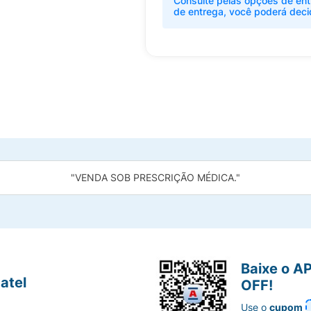
Consulte pelas opções de ent
de entrega, você poderá deci
"VENDA SOB PRESCRIÇÃO MÉDICA."
Baixe o A
atel
OFF!
Use o
cupom