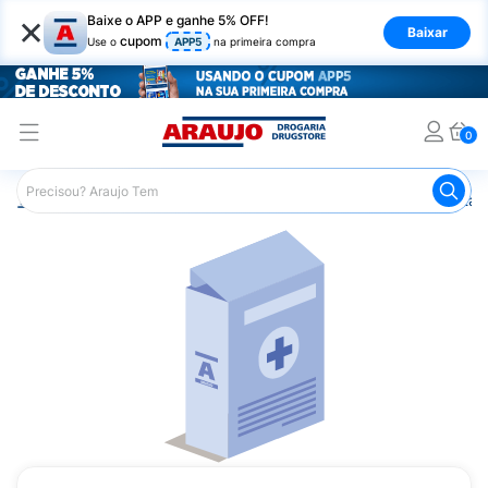
×
Baixe o APP e ganhe 5% OFF!
Baixar
cupom
Use o
APP5
na primeira compra
0
Araujo
Saúde e Bem Estar
Vitaminas e Minerais
Vitam